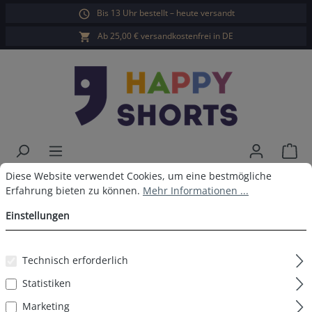
Bis 13 Uhr bestellt – heute versandt
alt springen
Ab 25,00 € versandkostenfrei in DE
War
Cookie-Voreinstellungen
Diese Website verwendet Cookies, um eine bestmögliche Erfahrun
Diese Website verwendet Cookies, um eine bestmögliche
Happy Shorts Badeshorts Dunkel
Erfahrung bieten zu können.
Mehr Informationen ...
Blau
Einstellungen
Technisch erforderlich
Bildergalerie überspringen
Statistiken
Marketing