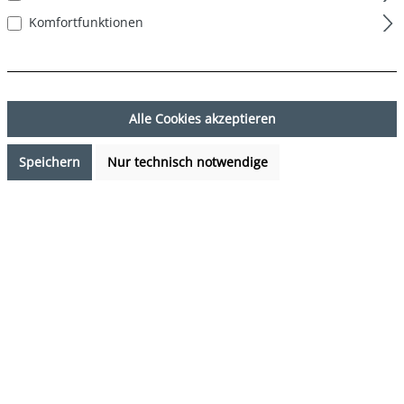
Komfortfunktionen
Alle Cookies akzeptieren
Speichern
Nur technisch notwendige
13,97 €*
%
19,95 €*
(29.97% gespart)
Preise inkl. MwSt. zzgl. Versandkosten
Verfügbarkeit anfragen
auswählen
Farbe
navy
(Diese Option ist zurzeit nicht verfügbar.)
auswählen
Grösse
S
M
L
XL
XXL
(Diese Option ist zurzeit nicht verfügbar.)
(Diese Option ist zurzeit nicht verfügb
(Diese Option ist zurzeit 