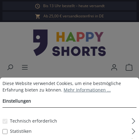
Bis 13 Uhr bestellt – heute versandt
alt springen
Ab 25,00 € versandkostenfrei in DE
War
Happy Shorts Badeshorts Hawaii
Cookie-Voreinstellungen
Diese Website verwendet Cookies, um eine bestmögliche Erfahrun
Diese Website verwendet Cookies, um eine bestmögliche
Erfahrung bieten zu können.
Mehr Informationen ...
Blätter
Einstellungen
Technisch erforderlich
Bildergalerie überspringen
Statistiken