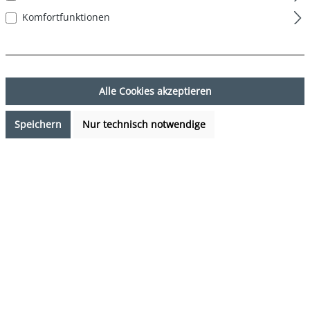
Komfortfunktionen
Alle Cookies akzeptieren
Speichern
Nur technisch notwendige
16,99 €*
%
19,99 €*
(15.01% gespart)
Preise inkl. MwSt. zzgl. Versandkosten
Verfügbarkeit anfragen
auswählen
Farbe
blau
(Diese Option ist zurzeit nicht verfügbar.)
auswählen
Grösse
S
M
L
XL
XXL
(Diese Option ist zurzeit nicht verfügbar.)
(Diese Option ist zurzeit 