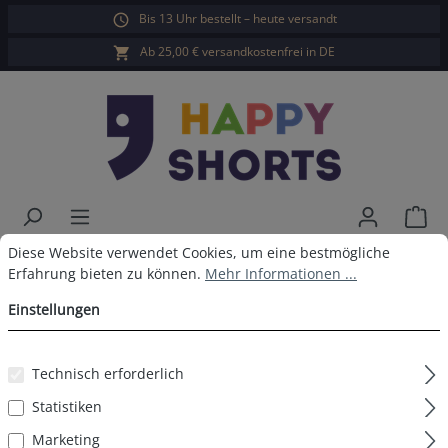
Bis 13 Uhr bestellt – heute versandt
alt springen
Ab 25,00 € versandkostenfrei in DE
War
Cookie-Voreinstellungen
Diese Website verwendet Cookies, um eine bestmögliche Erfahrun
Diese Website verwendet Cookies, um eine bestmögliche
Happy Shorts Badeshorts
Erfahrung bieten zu können.
Mehr Informationen ...
Hellblau
Einstellungen
Technisch erforderlich
Bildergalerie überspringen
Statistiken
Marketing