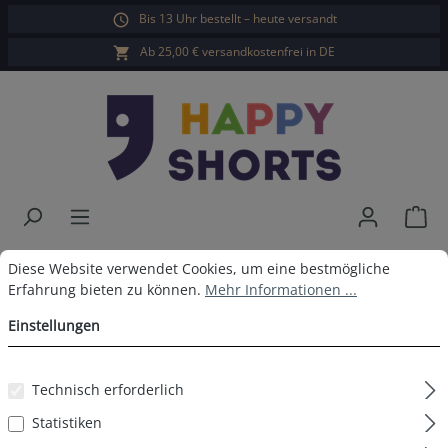
Bis 13 Uhr bestellt – heute versandt
alt springen
Ab 25,00 € versandkostenfrei in DE
War
Happy Shorts Badeshorts Jeans
Cookie-Voreinstellungen
Diese Website verwendet Cookies, um eine bestmögliche Erfahrun
Diese Website verwendet Cookies, um eine bestmögliche
Erfahrung bieten zu können.
Mehr Informationen ...
Blau
Einstellungen
Technisch erforderlich
Bildergalerie überspringen
Statistiken