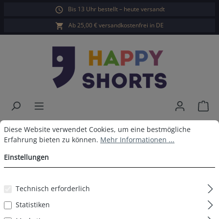
Bis 13 Uhr bestellt – heute versandt
alt springen
Ab 25,00 € versandkostenfrei in DE
War
Cookie-Voreinstellungen
Diese Website verwendet Cookies, um eine bestmögliche Erfahrun
Happy Shorts Badeshorts Khaki
Diese Website verwendet Cookies, um eine bestmögliche
Erfahrung bieten zu können.
Mehr Informationen ...
Einstellungen
Bildergalerie überspringen
Technisch erforderlich
Statistiken