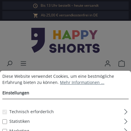
Bis 13 Uhr bestellt – heute versandt
alt springen
Ab 25,00 € versandkostenfrei in DE
War
Cookie-Voreinstellungen
Diese Website verwendet Cookies, um eine bestmögliche Erfahrun
Happy Shorts Badeshorts Kleine
Diese Website verwendet Cookies, um eine bestmögliche
Erfahrung bieten zu können.
Mehr Informationen ...
Palme Blau
Einstellungen
Technisch erforderlich
Bildergalerie überspringen
Statistiken
Marketing