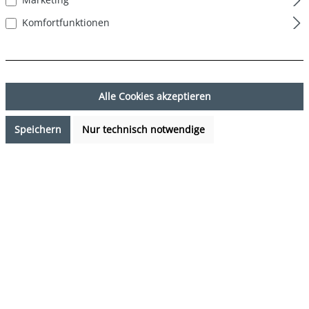
Komfortfunktionen
Alle Cookies akzeptieren
Speichern
Nur technisch notwendige
21,24 €*
%
24,99 €*
(15.01% gespart)
Preise inkl. MwSt. zzgl. Versandkosten
Verfügbarkeit anfragen
auswählen
Farbe
Palme
(Diese Option ist zurzeit nicht verfügbar.)