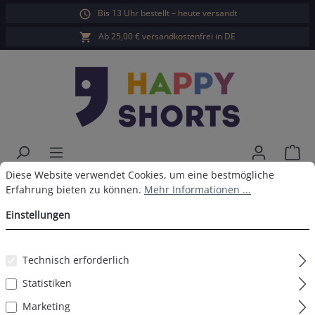
Bis 13 Uhr bestellt – heute versandt
alt springen
Ab 25,00 € versandkostenfrei in DE
War
Cookie-Voreinstellungen
Diese Website verwendet Cookies, um eine bestmögliche Erfahrun
Diese Website verwendet Cookies, um eine bestmögliche
Happy Shorts Badeshorts Marine
Erfahrung bieten zu können.
Mehr Informationen ...
Einstellungen
Bildergalerie überspringen
Technisch erforderlich
Statistiken
Marketing