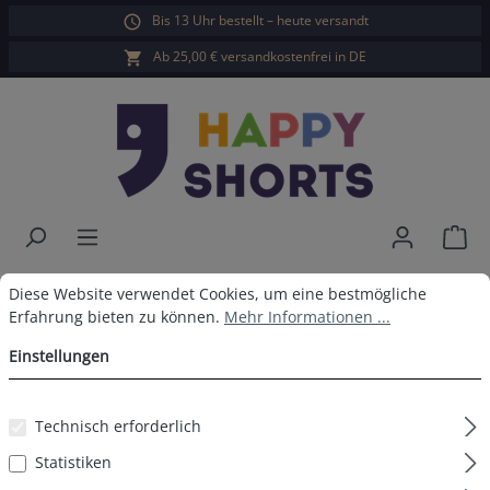
Bis 13 Uhr bestellt – heute versandt
alt springen
Ab 25,00 € versandkostenfrei in DE
War
Happy Shorts Badeshorts Melone
Cookie-Voreinstellungen
Diese Website verwendet Cookies, um eine bestmögliche Erfahrun
Diese Website verwendet Cookies, um eine bestmögliche
Erfahrung bieten zu können.
Mehr Informationen ...
Streifen
Einstellungen
Technisch erforderlich
Bildergalerie überspringen
Statistiken