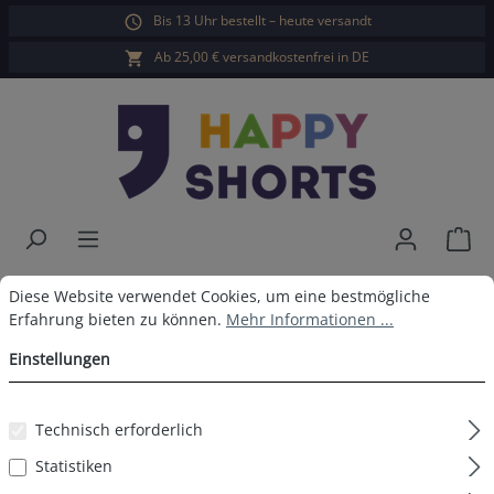
Bis 13 Uhr bestellt – heute versandt
alt springen
Ab 25,00 € versandkostenfrei in DE
War
Happy Shorts Badeshorts Navy
Cookie-Voreinstellungen
Diese Website verwendet Cookies, um eine bestmögliche Erfahrun
Diese Website verwendet Cookies, um eine bestmögliche
Erfahrung bieten zu können.
Mehr Informationen ...
Blau
Einstellungen
Technisch erforderlich
Bildergalerie überspringen
Statistiken