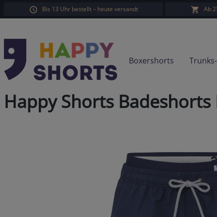
Bis 13 Uhr bestellt – heute versandt
Ab 2
springen
Zur Hauptnavigation springen
Boxershorts
Trunks
Happy Shorts Badeshorts 
Bildergalerie überspringen