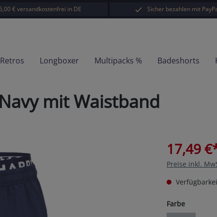
5,00 € versandkostenfrei in DE
Sicher bezahlen mit PayPa
-Retros
Longboxer
Multipacks %
Badeshorts
Navy mit Waistband
17,49 €
Preise inkl. Mw
Verfügbarkei
auswähl
Farbe