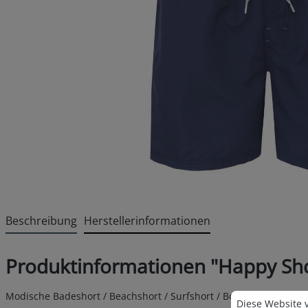
Beschreibung
Herstellerinformationen
Produktinformationen "Happy Sho
Cookie-Voreins
Modische Badeshort / Beachshort / Surfshort / Boardshort von 
Diese Website v
Diese Website 