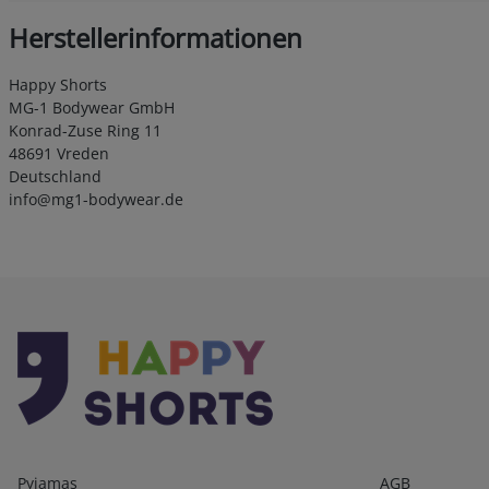
Herstellerinformationen
Happy Shorts
MG-1 Bodywear GmbH
Konrad-Zuse Ring 11
48691 Vreden
Deutschland
info@mg1-bodywear.de
Kategorien
Infos 1
Pyjamas
AGB