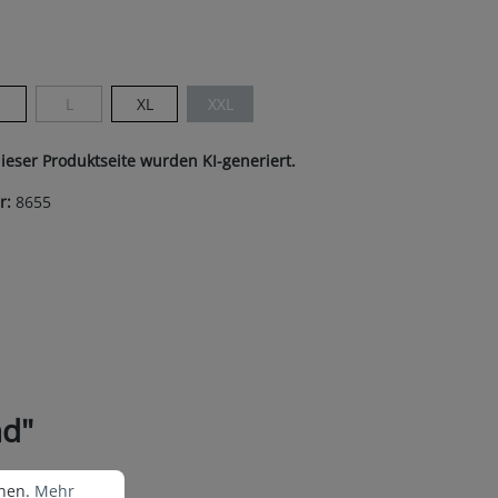
ist zurzeit nicht verfügbar.)
len
M
L
XL
XXL
(Diese Option ist zurzeit nicht verfügbar.)
(Diese Option ist zurzeit nicht verfügbar.)
dieser Produktseite wurden KI-generiert.
r:
8655
nd"
nen.
Mehr Informationen ...
nnen.
Mehr