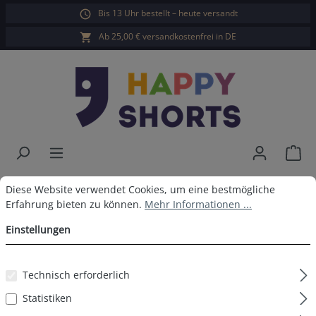
Bis 13 Uhr bestellt – heute versandt
alt springen
Ab 25,00 € versandkostenfrei in DE
War
Happy Shorts Badeshorts Navy
Cookie-Voreinstellungen
Diese Website verwendet Cookies, um eine bestmögliche Erfahrun
Diese Website verwendet Cookies, um eine bestmögliche
Erfahrung bieten zu können.
Mehr Informationen ...
Streifen
Einstellungen
Technisch erforderlich
Bildergalerie überspringen
Statistiken