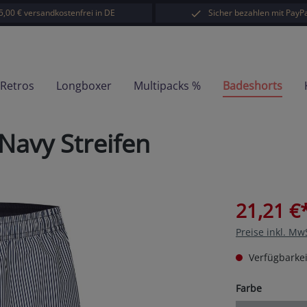
5,00 € versandkostenfrei in DE
Sicher bezahlen mit PayPa
-Retros
Longboxer
Multipacks %
Badeshorts
Navy Streifen
21,21 €
Preise inkl. Mw
Verfügbarkei
auswähl
Farbe