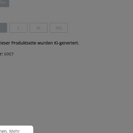
ifen
Option ist zurzeit nicht verfügbar.)
len
M
L
XL
XXL
Diese Option ist zurzeit nicht verfügbar.)
(Diese Option ist zurzeit nicht verfügbar.)
(Diese Option ist zurzeit nicht verfügbar.)
(Diese Option ist zurzeit nicht verfügbar.)
dieser Produktseite wurden KI-generiert.
r:
6907
nen.
Mehr Informationen ...
nnen.
Mehr