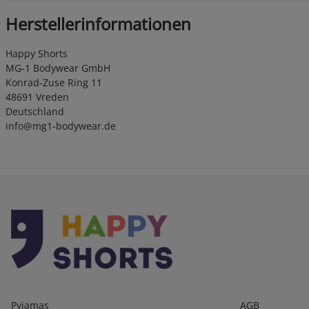
Herstellerinformationen
Happy Shorts
MG-1 Bodywear GmbH
Konrad-Zuse Ring 11
48691 Vreden
Deutschland
info@mg1-bodywear.de
Kategorien
Infos 1
Pyjamas
AGB