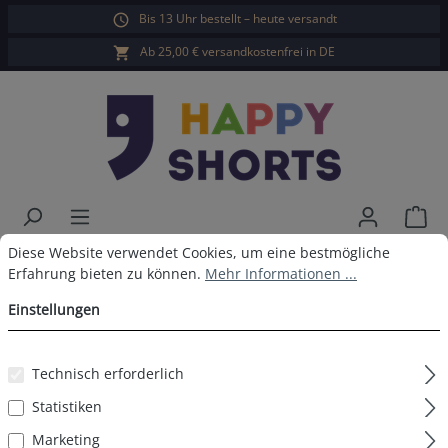
Bis 13 Uhr bestellt – heute versandt
alt springen
Ab 25,00 € versandkostenfrei in DE
War
Cookie-Voreinstellungen
Diese Website verwendet Cookies, um eine bestmögliche Erfahrun
Diese Website verwendet Cookies, um eine bestmögliche
Happy Shorts Badeshorts Ozean
Erfahrung bieten zu können.
Mehr Informationen ...
Grün
Einstellungen
Technisch erforderlich
Bildergalerie überspringen
Statistiken
Marketing