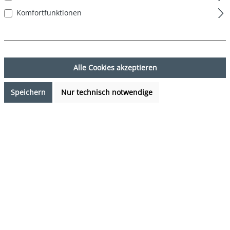
Komfortfunktionen
Alle Cookies akzeptieren
Speichern
Nur technisch notwendige
13,97 €*
%
19,95 €*
(29.97% gespart)
Preise inkl. MwSt. zzgl. Versandkosten
Verfügbarkeit anfragen
auswählen
Farbe
türkis
(Diese Option ist zurzeit nicht verfügbar.)
auswählen
Grösse
S
M
L
XL
XXL
(Diese Option ist zurzeit nicht verfügbar.)
(Diese Option ist zurzeit nicht verfügbar.)
(Diese Option ist zurzeit nicht verfügb
(Diese Option ist zurzeit 