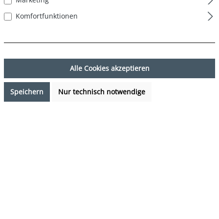
Komfortfunktionen
Alle Cookies akzeptieren
Speichern
Nur technisch notwendige
17,49 €*
%
24,99 €*
(30.01% gespart)
Preise inkl. MwSt. zzgl. Versandkosten
Verfügbarkeit anfragen
auswählen
Farbe
Palmenblätter
(Diese Option ist zurzeit nicht verfügbar.)