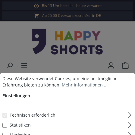
Bis 13 Uhr bestellt – heute versandt
alt springen
Ab 25,00 € versandkostenfrei in DE
War
Cookie-Voreinstellungen
Diese Website verwendet Cookies, um eine bestmögliche Erfahrun
Happy Shorts Badeshorts
Diese Website verwendet Cookies, um eine bestmögliche
Erfahrung bieten zu können.
Mehr Informationen ...
Palmenblätter
Einstellungen
Technisch erforderlich
Bildergalerie überspringen
Statistiken
Marketing