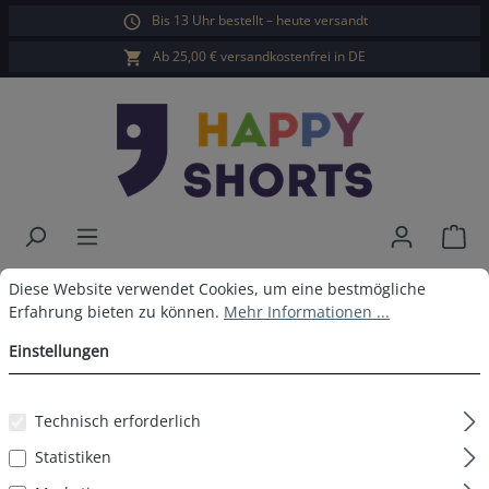
Bis 13 Uhr bestellt – heute versandt
alt springen
Ab 25,00 € versandkostenfrei in DE
War
Cookie-Voreinstellungen
Diese Website verwendet Cookies, um eine bestmögliche Erfahrun
Happy Shorts Badeshorts Pelikan
Diese Website verwendet Cookies, um eine bestmögliche
Erfahrung bieten zu können.
Mehr Informationen ...
Einstellungen
Bildergalerie überspringen
Technisch erforderlich
Statistiken