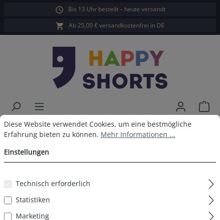
Bis 13 Uhr bestellt – heute versandt
alt springen
Ab 25,00 € versandkostenfrei in DE
War
Cookie-Voreinstellungen
Diese Website verwendet Cookies, um eine bestmögliche Erfahrun
Diese Website verwendet Cookies, um eine bestmögliche
Happy Shorts Badeshorts Solid
Erfahrung bieten zu können.
Mehr Informationen ...
Navy
Einstellungen
Technisch erforderlich
Bildergalerie überspringen
Statistiken
Marketing