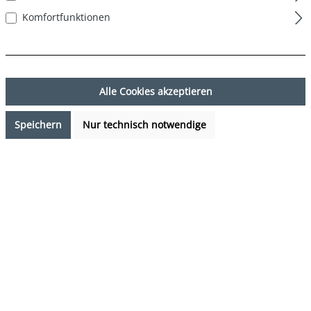
Komfortfunktionen
Alle Cookies akzeptieren
Speichern
Nur technisch notwendige
16,99 €*
%
19,99 €*
(15.01% gespart)
Preise inkl. MwSt. zzgl. Versandkosten
Verfügbarkeit anfragen
auswählen
Farbe
Solid Navy
(Diese Option ist zurzeit nicht verfügbar.)
auswählen
Grösse
S
M
L
XL
XXL
(Diese Option ist zurzeit nicht verfügbar.)
(Diese Option ist zurzeit nicht verfügb
(Diese Option ist zurzeit 