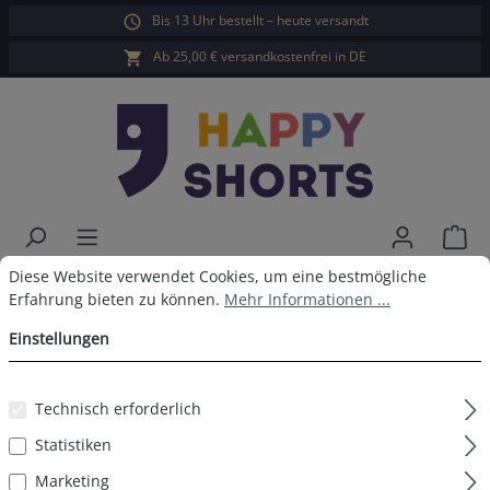
Bis 13 Uhr bestellt – heute versandt
alt springen
Ab 25,00 € versandkostenfrei in DE
War
Cookie-Voreinstellungen
Diese Website verwendet Cookies, um eine bestmögliche Erfahrun
Diese Website verwendet Cookies, um eine bestmögliche
Happy Shorts Badeshorts
Erfahrung bieten zu können.
Mehr Informationen ...
Sunfaded Blau
Einstellungen
Technisch erforderlich
Bildergalerie überspringen
Statistiken
Marketing