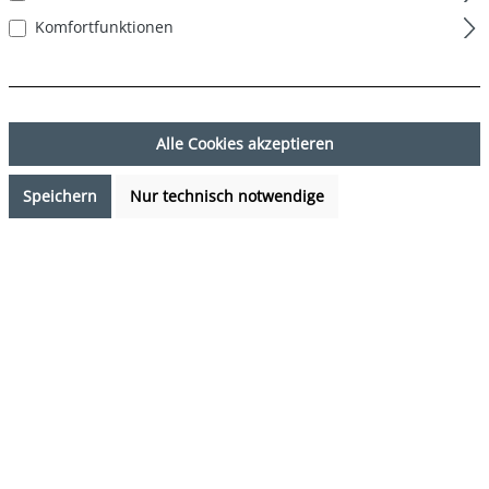
Komfortfunktionen
Alle Cookies akzeptieren
Speichern
Nur technisch notwendige
13,97 €*
%
19,95 €*
(29.97% gespart)
Preise inkl. MwSt. zzgl. Versandkosten
Verfügbarkeit anfragen
auswählen
Farbe
blau
(Diese Option ist zurzeit nicht verfügbar.)
auswählen
Grösse
S
M
L
XL
XXL
(Diese Option ist zurzeit nicht verfügbar.)
(Diese Option ist zurzeit nicht verfügbar.)
(Diese Option ist zurzeit nicht verfügb
(Diese Option ist zurzeit 