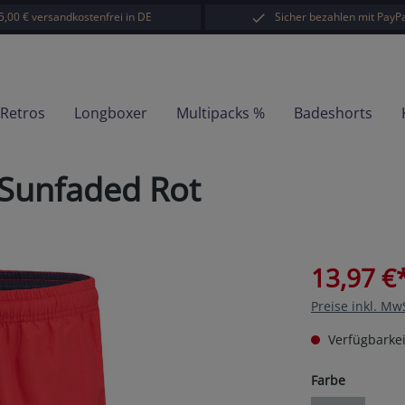
5,00 € versandkostenfrei in DE
Sicher bezahlen mit PayPa
-Retros
Longboxer
Multipacks %
Badeshorts
 Sunfaded Rot
13,97 €
Preise inkl. Mw
Verfügbarkei
auswähl
Farbe