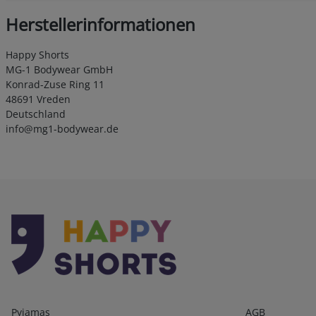
Herstellerinformationen
Happy Shorts
MG-1 Bodywear GmbH
Konrad-Zuse Ring 11
48691 Vreden
Deutschland
info@mg1-bodywear.de
Kategorien
Infos 1
Pyjamas
AGB