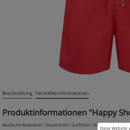
Beschreibung
Herstellerinformationen
Produktinformationen "Happy Sho
Cookie-Voreins
Modische Badeshort / Beachshort / Surfshort / Boardshort von 
Diese Website v
Diese Website 