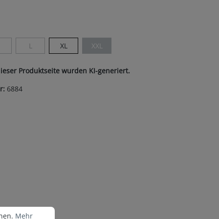
ist zurzeit nicht verfügbar.)
len
M
L
XL
XXL
Diese Option ist zurzeit nicht verfügbar.)
(Diese Option ist zurzeit nicht verfügbar.)
(Diese Option ist zurzeit nicht verfügbar.)
dieser Produktseite wurden KI-generiert.
r:
6884
nen.
Mehr Informationen ...
nnen.
Mehr