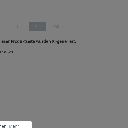
ist zurzeit nicht verfügbar.)
len
M
L
XL
XXL
(Diese Option ist zurzeit nicht verfügbar.)
(Diese Option ist zurzeit nicht verfügbar.)
(Diese Option ist zurzeit nicht verfügbar.)
dieser Produktseite wurden KI-generiert.
r:
8624
nen.
Mehr Informationen ...
nnen.
Mehr