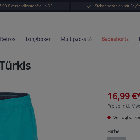
5,00 € versandkostenfrei in DE
Sicher bezahlen mit PayPa
-Retros
Longboxer
Multipacks %
Badeshorts
Türkis
16,99 €
Preise inkl. Mw
Verfügbarkei
auswähl
Farbe