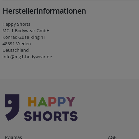
Herstellerinformationen
Happy Shorts
MG-1 Bodywear GmbH
Konrad-Zuse Ring 11
48691 Vreden
Deutschland
info@mg1-bodywear.de
Kategorien
Infos 1
Pyjamas
AGB