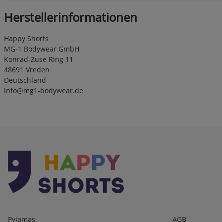
Herstellerinformationen
Happy Shorts
MG-1 Bodywear GmbH
Konrad-Zuse Ring 11
48691 Vreden
Deutschland
info@mg1-bodywear.de
Kategorien
Infos 1
Pyjamas
AGB