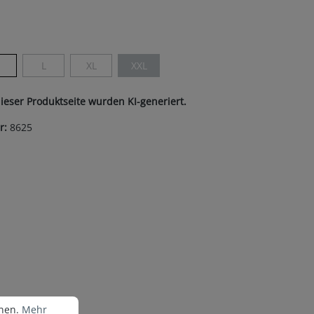
ist zurzeit nicht verfügbar.)
len
M
L
XL
XXL
(Diese Option ist zurzeit nicht verfügbar.)
(Diese Option ist zurzeit nicht verfügbar.)
(Diese Option ist zurzeit nicht verfügbar.)
dieser Produktseite wurden KI-generiert.
r:
8625
nen.
Mehr Informationen ...
nnen.
Mehr