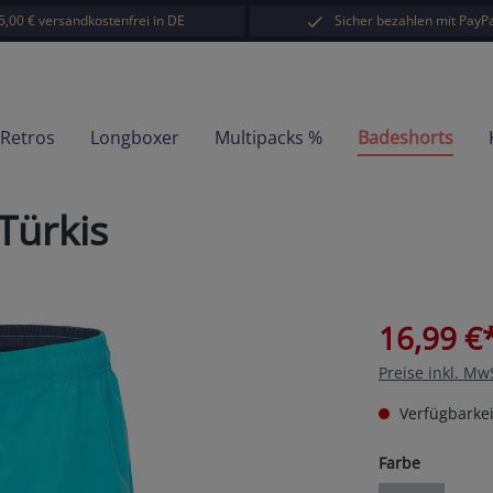
5,00 € versandkostenfrei in DE
Sicher bezahlen mit PayPa
-Retros
Longboxer
Multipacks %
Badeshorts
Türkis
16,99 €
Preise inkl. Mw
Verfügbarkei
auswähl
Farbe