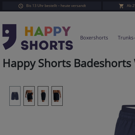
Bis 13 Uhr bestellt – heute versandt
Ab 2
springen
Zur Hauptnavigation springen
Boxershorts
Trunks
Happy Shorts Badeshorts
Bildergalerie überspringen