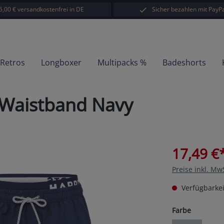
5,00 € versandkostenfrei in DE
Sicher bezahlen mit PayPa
-Retros
Longboxer
Multipacks %
Badeshorts
 Waistband Navy
17,49 €
Preise inkl. Mw
Verfügbarkei
auswähl
Farbe