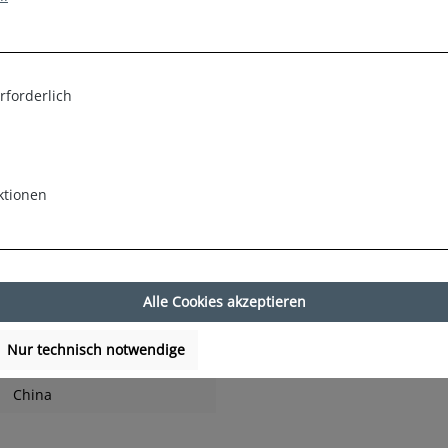
 und funktionale Details – entwickelt von einem deutschen Untern
t für ein angenehmes Tragegefühl, während der integrierte Innensli
r Beachvolleyball, Schwimmen oder den nächsten Spa-Besuch.
rforderlich
 individuelle Passform, die auch bei intensiven Aktivitäten zuverl
ein modisches Statement – egal ob am Strand, im Pool oder im Spa.
ktionen
Alle Cookies akzeptieren
Nur technisch notwendige
China