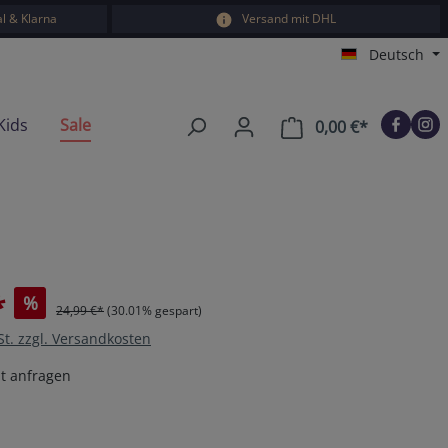
l & Klarna
Versand mit DHL
Deutsch
Kids
Sale
0,00 €*
Warenkorb e
*
%
24,99 €*
(30.01% gespart)
St. zzgl. Versandkosten
t anfragen
en