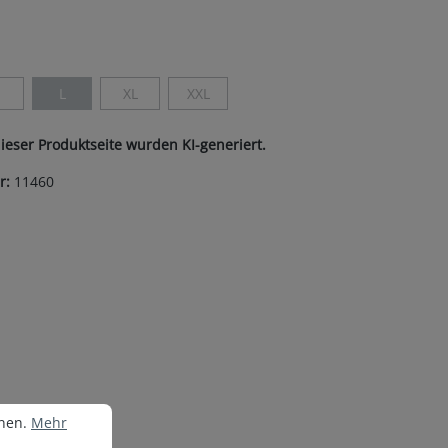
ist zurzeit nicht verfügbar.)
len
M
L
XL
XXL
Diese Option ist zurzeit nicht verfügbar.)
(Diese Option ist zurzeit nicht verfügbar.)
(Diese Option ist zurzeit nicht verfügbar.)
(Diese Option ist zurzeit nicht verfügbar.)
dieser Produktseite wurden KI-generiert.
r:
11460
nen.
Mehr Informationen ...
nnen.
Mehr