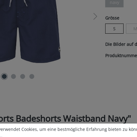
navy
(Diese Option 
auswäh
Grösse
S
(
Die Bilder auf 
Produktnumme
orts Badeshorts Waistband Navy"
tellungen
erwendet Cookies, um eine bestmögliche Erfahrung bieten zu kön
verwendet Cookies, um eine bestmögliche Erfahrung bieten zu kö
signed in Deutschland
..