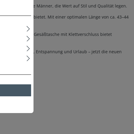
ehmen für aktive Männer, die Wert auf Stil und Qualität legen.
p sicheren Halt bietet. Mit einer optimalen Länge von ca. 43–44
ässig sitzt. Eine Gesäßtasche mit Klettverschluss bietet
 Perfekt für Sport, Entspannung und Urlaub – jetzt die neuen