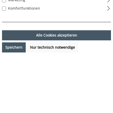
Komfortfunktionen
Alle Cookies akzeptieren
Speichern
Nur technisch notwendige
17,49 €*
%
24,99 €*
(30.01% gespart)
Preise inkl. MwSt. zzgl. Versandkosten
Verfügbarkeit anfragen
auswählen
Farbe
navy
(Diese Option ist zurzeit nicht verfügbar.)