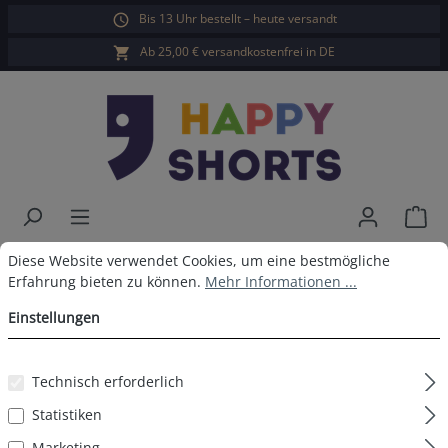
Bis 13 Uhr bestellt – heute versandt
alt springen
Ab 25,00 € versandkostenfrei in DE
War
Cookie-Voreinstellungen
Diese Website verwendet Cookies, um eine bestmögliche Erfahrun
Happy Shorts Badeshorts
Diese Website verwendet Cookies, um eine bestmögliche
Erfahrung bieten zu können.
Mehr Informationen ...
Waistband Navy
Einstellungen
Technisch erforderlich
Bildergalerie überspringen
Statistiken
Marketing