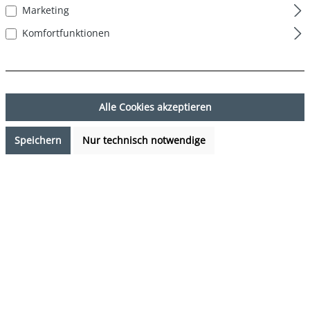
Marketing
Komfortfunktionen
Alle Cookies akzeptieren
Speichern
Nur technisch notwendige
21,24 €*
%
24,99 €*
(15.01% gespart)
Preise inkl. MwSt. zzgl. Versandkosten
Sofort verfügbar, Lieferzeit: 1-3 Tage
auswählen
Farbe
rot