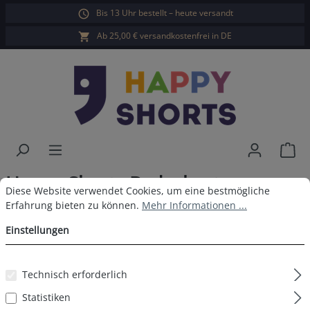
Bis 13 Uhr bestellt – heute versandt
alt springen
Ab 25,00 € versandkostenfrei in DE
War
Happy Shorts Badeshorts
Cookie-Voreinstellungen
Diese Website verwendet Cookies, um eine bestmögliche Erfahrun
Diese Website verwendet Cookies, um eine bestmögliche
Waistband Neon Rot
Erfahrung bieten zu können.
Mehr Informationen ...
Einstellungen
Technisch erforderlich
Bildergalerie überspringen
Statistiken