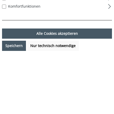
Komfortfunktionen
Alle Cookies akzeptieren
Speichern
Nur technisch notwendige
9,99 €*
Preise inkl. MwSt. zzgl. Versandkosten
Verfügbarkeit anfragen
auswählen
Farbe
Eis - Ice
(Diese Option ist zurzeit nicht verfügbar.)
auswählen
Grösse
S
M
L
XL
XXL
(Diese Option ist zurzeit nicht verfügbar.)
(Diese Option ist zurzeit nicht verfügbar.)
(Diese Option ist zurzeit nicht verfügbar.)
(Diese Option ist zurzeit nicht verfügb