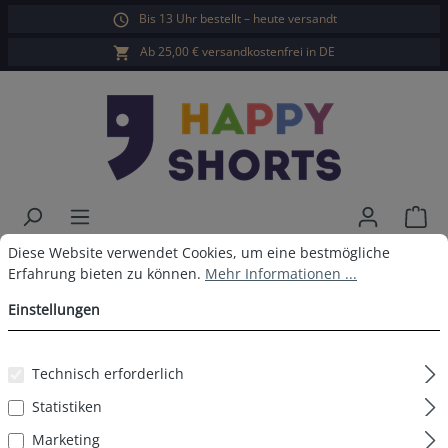
Bis 13 Uhr bestellt – heute versandt
alt springen
Ab 25,00 € versandkostenfrei in DE
War
Cookie-Voreinstellungen
Diese Website verwendet Cookies, um eine bestmögliche Erfahrun
Diese Website verwendet Cookies, um eine bestmögliche
Happy Shorts Boxershorts Eis
Erfahrung bieten zu können.
Mehr Informationen ...
ohne Baumwollsuspens
Einstellungen
Technisch erforderlich
Bildergalerie überspringen
Statistiken
Marketing