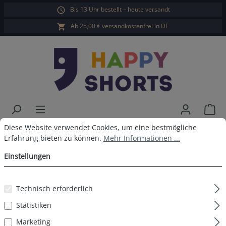
Bis 13 Uhr bestellt – heute versandt
alt springen
Ab 25,00 € versandkostenfrei in DE
War
Cookie-Voreinstellungen
Diese Website verwendet Cookies, um eine bestmögliche Erfahrun
Diese Website verwendet Cookies, um eine bestmögliche
Happy Shorts Boxershorts Eis
Erfahrung bieten zu können.
Mehr Informationen ...
ohne Baumwollsuspens
Einstellungen
Technisch erforderlich
Bildergalerie überspringen
Statistiken
Marketing