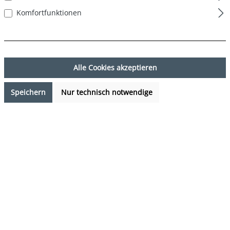
Komfortfunktionen
Alle Cookies akzeptieren
Speichern
Nur technisch notwendige
9,99 €*
Preise inkl. MwSt. zzgl. Versandkosten
Verfügbarkeit anfragen
auswählen
Farbe
Eis - Ice
(Diese Option ist zurzeit nicht verfügbar.)
auswählen
Grösse
S
M
L
XL
XXL
(Diese Option ist zurzeit nicht verfügbar.)
(Diese Option ist zurzeit nicht verfügbar.)
(Diese Option ist zurzeit nicht verfügbar.)
(Diese Option ist zurzeit nicht verfügb