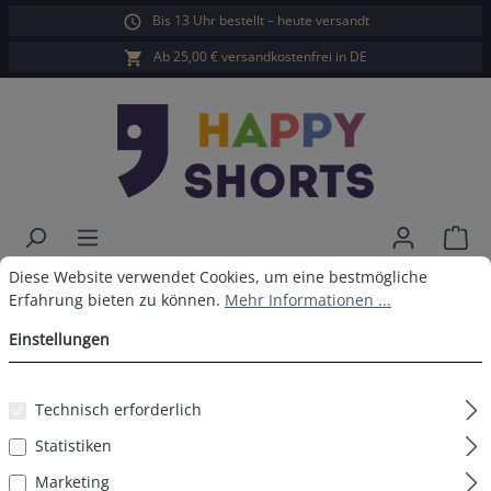
Bis 13 Uhr bestellt – heute versandt
alt springen
Ab 25,00 € versandkostenfrei in DE
War
Cookie-Voreinstellungen
Diese Website verwendet Cookies, um eine bestmögliche Erfahrun
Diese Website verwendet Cookies, um eine bestmögliche
Happy Shorts Boxershorts Ente
Erfahrung bieten zu können.
Mehr Informationen ...
ohne Baumwollsuspens
Einstellungen
Technisch erforderlich
Bildergalerie überspringen
Statistiken
Marketing