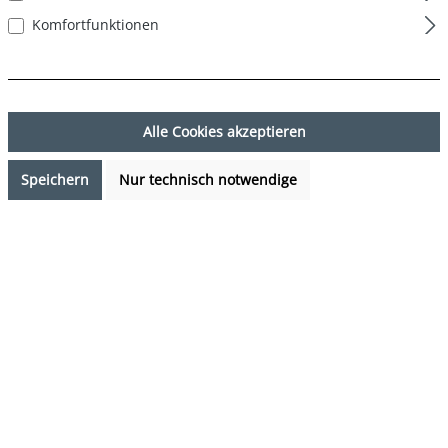
Komfortfunktionen
Alle Cookies akzeptieren
Speichern
Nur technisch notwendige
9,99 €*
Preise inkl. MwSt. zzgl. Versandkosten
Verfügbarkeit anfragen
auswählen
Farbe
Ente - Duck
(Diese Option ist zurzeit nicht verfügbar.)
auswählen
Grösse
S
M
L
XL
XXL
(Diese Option ist zurzeit nicht verfügbar.)
(Diese Option ist zurzeit nicht verfügbar.)