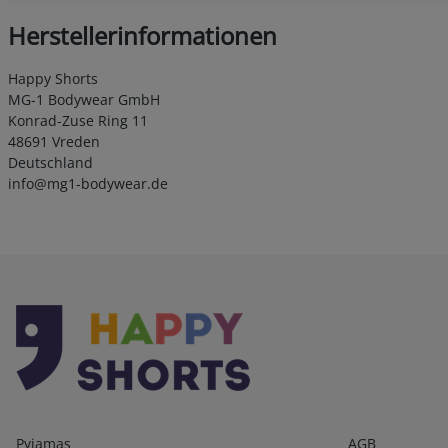
Herstellerinformationen
Happy Shorts
MG-1 Bodywear GmbH
Konrad-Zuse Ring 11
48691 Vreden
Deutschland
info@mg1-bodywear.de
Kategorien
Infos 1
Pyjamas
AGB