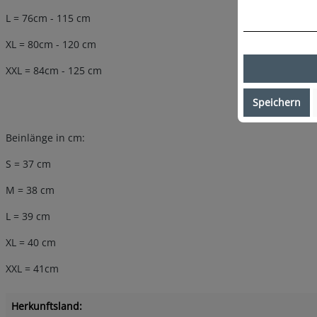
L = 76cm - 115 cm
XL = 80cm - 120 cm
XXL = 84cm - 125 cm
Speichern
Beinlänge in cm:
S = 37 cm
M = 38 cm
L = 39 cm
XL = 40 cm
XXL = 41cm
Herkunftsland: