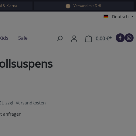
l & Klarna
Versand mit DHL
Deutsch
Kids
Sale
0,00 €*
Warenkorb e
ollsuspens
St. zzgl. Versandkosten
t anfragen
en