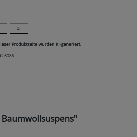
ion ist zurzeit nicht verfügbar.)
len
XL
ist zurzeit nicht verfügbar.)
dieser Produktseite wurden KI-generiert.
r:
6086
e Baumwollsuspens"