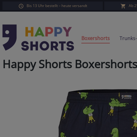
Bis 13 Uhr bestellt – heute versandt
Ab 2
springen
Zur Hauptnavigation springen
Boxershorts
Trunks
Happy Shorts Boxershort
Bildergalerie überspringen