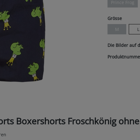
Prince Frog
(Diese Opt
auswäh
Grösse
M
L
(Diese Option 
Die Bilder auf 
Produktnumme
orts Boxershorts Froschkönig ohn
ren