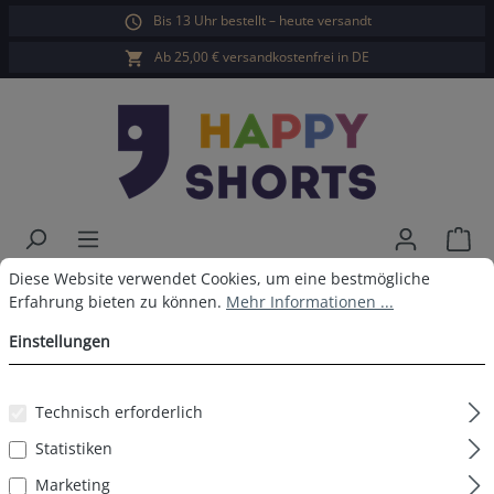
Bis 13 Uhr bestellt – heute versandt
alt springen
Ab 25,00 € versandkostenfrei in DE
War
Cookie-Voreinstellungen
Diese Website verwendet Cookies, um eine bestmögliche Erfahrun
Diese Website verwendet Cookies, um eine bestmögliche
Happy Shorts Boxershorts Gans
Erfahrung bieten zu können.
Mehr Informationen ...
ohne Baumwollsuspens
Einstellungen
Technisch erforderlich
Bildergalerie überspringen
Statistiken
Marketing