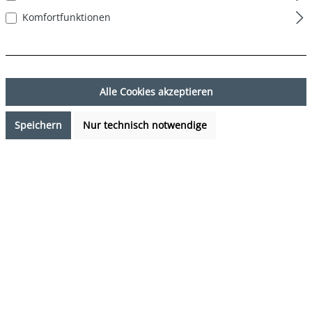
Komfortfunktionen
Alle Cookies akzeptieren
Speichern
Nur technisch notwendige
9,99 €*
Preise inkl. MwSt. zzgl. Versandkosten
Verfügbarkeit anfragen
auswählen
Farbe
Gans - Goose
(Diese Option ist zurzeit nicht verfügbar.)
auswählen
Grösse
S
M
L
XL
XXL
(Diese Option ist zurzeit nicht verfügbar.)