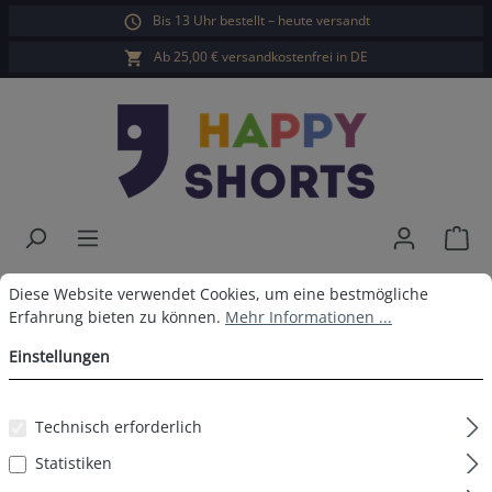
Bis 13 Uhr bestellt – heute versandt
alt springen
Ab 25,00 € versandkostenfrei in DE
War
Happy Shorts Boxershorts Große
Cookie-Voreinstellungen
Diese Website verwendet Cookies, um eine bestmögliche Erfahrun
Diese Website verwendet Cookies, um eine bestmögliche
Erfahrung bieten zu können.
Mehr Informationen ...
Herzen ohne Baumwollsuspens
Einstellungen
Technisch erforderlich
Bildergalerie überspringen
Statistiken