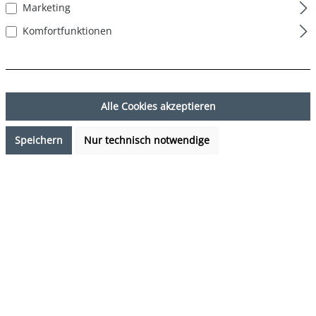
Marketing
Komfortfunktionen
Alle Cookies akzeptieren
Speichern
Nur technisch notwendige
9,95 €*
Preise inkl. MwSt. zzgl. Versandkosten
Sofort verfügbar, Lieferzeit: 1-3 Tage
auswählen
Farbe
Gummibären - Gummi Bears
auswählen
Grösse