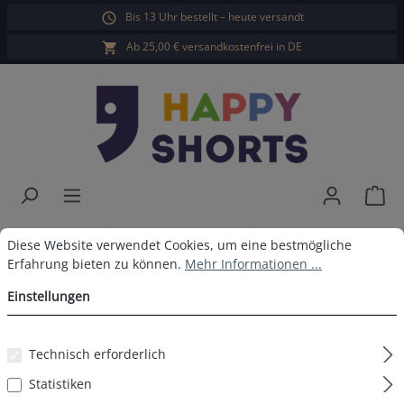
Bis 13 Uhr bestellt – heute versandt
alt springen
Ab 25,00 € versandkostenfrei in DE
War
Happy Shorts Boxershorts
Cookie-Voreinstellungen
Diese Website verwendet Cookies, um eine bestmögliche Erfahrun
Diese Website verwendet Cookies, um eine bestmögliche
Erfahrung bieten zu können.
Mehr Informationen ...
Gummibären ohne
Einstellungen
Baumwollsuspens
Technisch erforderlich
Statistiken
Bildergalerie überspringen