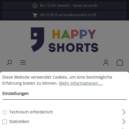
Bis 13 Uhr bestellt – heute versandt
alt springen
Ab 25,00 € versandkostenfrei in DE
War
Happy Shorts Boxershorts Herz
Cookie-Voreinstellungen
Diese Website verwendet Cookies, um eine bestmögliche Erfahrun
Diese Website verwendet Cookies, um eine bestmögliche
Erfahrung bieten zu können.
Mehr Informationen ...
ohne Baumwollsuspens
Einstellungen
Technisch erforderlich
Bildergalerie überspringen
Statistiken