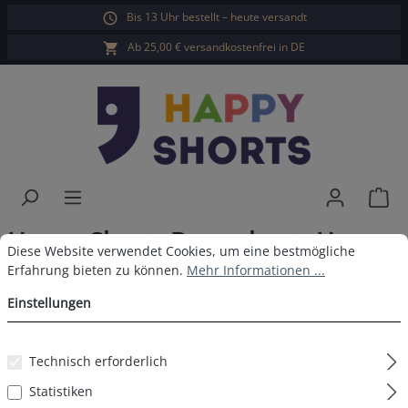
Bis 13 Uhr bestellt – heute versandt
alt springen
Ab 25,00 € versandkostenfrei in DE
War
Happy Shorts Boxershorts Herzen
Cookie-Voreinstellungen
Diese Website verwendet Cookies, um eine bestmögliche Erfahrun
Diese Website verwendet Cookies, um eine bestmögliche
ohne Baumwollsuspens
Erfahrung bieten zu können.
Mehr Informationen ...
Einstellungen
Technisch erforderlich
Bildergalerie überspringen
Statistiken