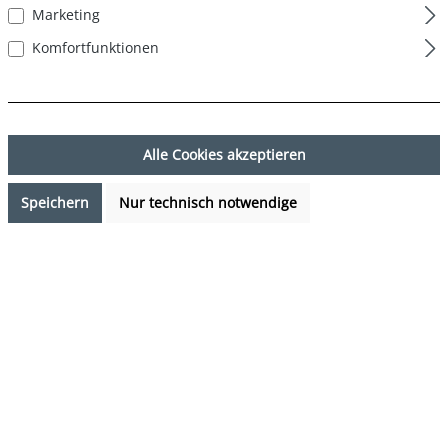
Marketing
Komfortfunktionen
Alle Cookies akzeptieren
Speichern
Nur technisch notwendige
12,95 €*
Preise inkl. MwSt. zzgl. Versandkosten
Sofort verfügbar, Lieferzeit: 1-3 Tage
auswählen
Farbe
Herz - Hearts