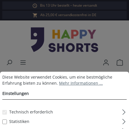
Bis 13 Uhr bestellt – heute versandt
alt springen
Ab 25,00 € versandkostenfrei in DE
War
Happy Shorts Boxershorts Kleine
Cookie-Voreinstellungen
Diese Website verwendet Cookies, um eine bestmögliche Erfahrun
Diese Website verwendet Cookies, um eine bestmögliche
Erfahrung bieten zu können.
Mehr Informationen ...
Herzen ohne Baumwollsuspens
Einstellungen
Technisch erforderlich
Bildergalerie überspringen
Statistiken