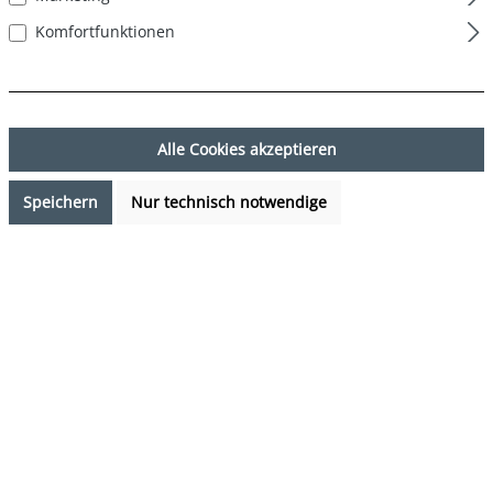
Komfortfunktionen
Alle Cookies akzeptieren
Speichern
Nur technisch notwendige
9,99 €*
Preise inkl. MwSt. zzgl. Versandkosten
Verfügbarkeit anfragen
auswählen
Farbe
Geschenk Möwe - Gift Seagull
(Diese Option ist zurzeit nicht verfügbar.)
auswählen
Grösse