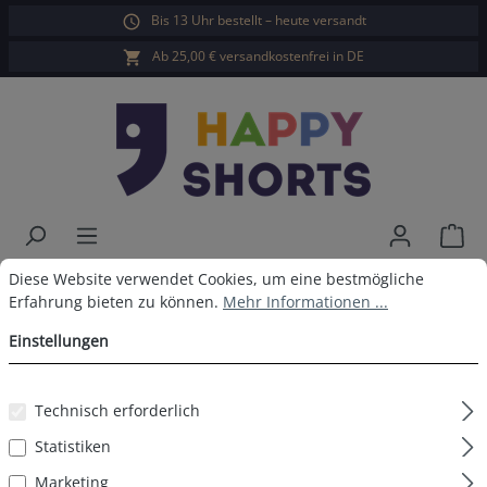
Bis 13 Uhr bestellt – heute versandt
alt springen
Ab 25,00 € versandkostenfrei in DE
War
Cookie-Voreinstellungen
Diese Website verwendet Cookies, um eine bestmögliche Erfahrun
Happy Shorts Boxershorts Möwe
Diese Website verwendet Cookies, um eine bestmögliche
Erfahrung bieten zu können.
Mehr Informationen ...
mit Geschenk ohne
Einstellungen
Baumwollsuspens
Technisch erforderlich
Statistiken
Bildergalerie überspringen
Marketing