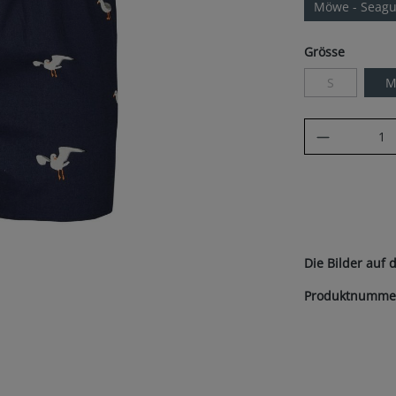
Möwe - Seagu
auswäh
Grösse
S
(Diese Option 
Produkt A
Die Bilder auf 
Produktnumme