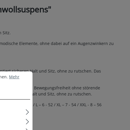
mwollsuspens"
Sitz.
 modische Elemente, ohne dabei auf ein Augenzwinkern zu
tiert sicheren Halt und Sitz, ohne zu rutschen. Das
nen.
Mehr Informationen ...
nnen.
Mehr
Tragekomfort und Bewegungsfreiheit ohne störende
tiert sicheren Halt und Sitz, ohne zu rutschen.
M – 5 - 50 / L – 6 - 52 / XL – 7 - 54 / XXL - 8 – 56