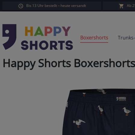
Bis 13 Uhr bestellt – heute versandt
Ab 2
springen
Zur Hauptnavigation springen
Boxershorts
Trunks
Happy Shorts Boxershor
Bildergalerie überspringen