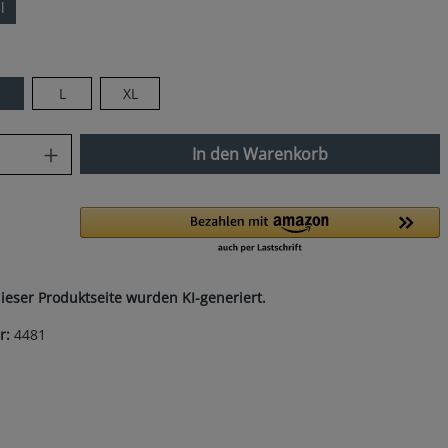
l
len
M
L
XL
ist zurzeit nicht verfügbar.)
nzahl: Gib den gewünschten Wert ein od
In den Warenkorb
dieser Produktseite wurden KI-generiert.
r:
4481