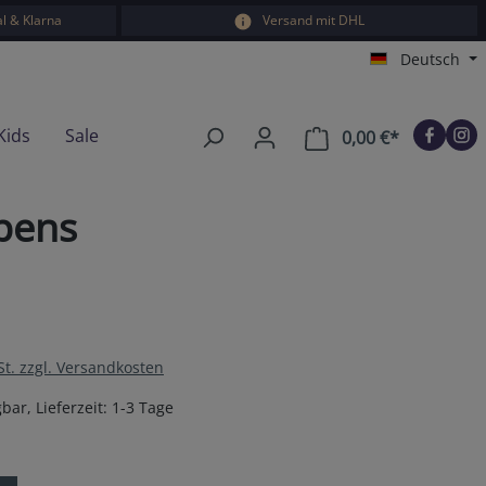
l & Klarna
Versand mit DHL
Deutsch
Kids
Sale
0,00 €*
Warenkorb e
pens
St. zzgl. Versandkosten
bar, Lieferzeit: 1-3 Tage
en