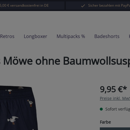
5,00 € versandkostenfrei in DE
Sicher bezahlen mit PayPa
-Retros
Longboxer
Multipacks %
Badeshorts
ts Möwe ohne Baumwollsus
9,95 €*
Preise inkl. Mw
Sofort verfüg
auswähl
Farbe