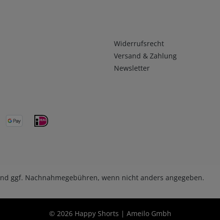
Infos 2
Widerrufsrecht
Versand & Zahlung
Newsletter
nd ggf. Nachnahmegebühren, wenn nicht anders angegeben.
© 2026 Happy Shorts | Ameilo Gmbh