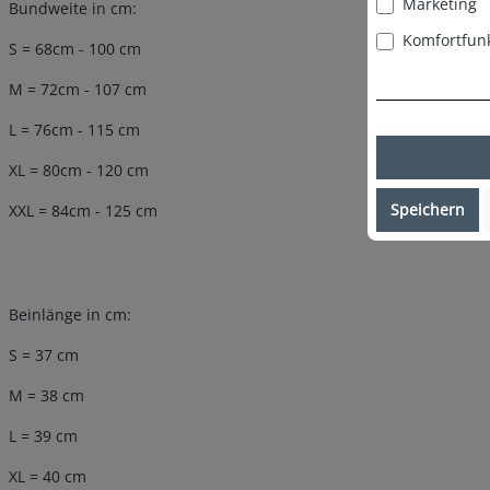
Marketing
Bundweite in cm:
Komfortfun
S = 68cm - 100 cm
M = 72cm - 107 cm
L = 76cm - 115 cm
XL = 80cm - 120 cm
Speichern
XXL = 84cm - 125 cm
Beinlänge in cm:
S = 37 cm
M = 38 cm
L = 39 cm
XL = 40 cm