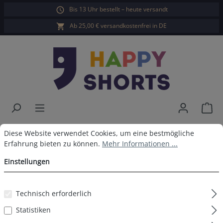
Bis 13 Uhr bestellt – heute versandt
alt springen
Ab 25,00 € versandkostenfrei in DE
War
Happy Shorts Boxershorts Palme
Cookie-Voreinstellungen
Diese Website verwendet Cookies, um eine bestmögliche Erfahrun
Diese Website verwendet Cookies, um eine bestmögliche
Erfahrung bieten zu können.
Mehr Informationen ...
Navy ohne Baumwollsuspens
Einstellungen
Technisch erforderlich
Bildergalerie überspringen
Statistiken