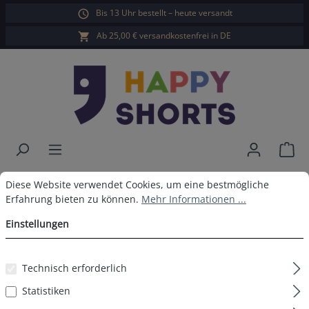
Bis 13 Uhr bestellt – heute versandt
alt springen
Ab 25,00 € versandkostenfrei in DE
War
Happy Shorts Boxershorts Palme
Cookie-Voreinstellungen
Diese Website verwendet Cookies, um eine bestmögliche Erfahrun
Diese Website verwendet Cookies, um eine bestmögliche
Erfahrung bieten zu können.
Mehr Informationen ...
Navy ohne Baumwollsuspens
Einstellungen
Technisch erforderlich
Bildergalerie überspringen
Statistiken