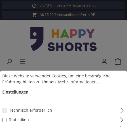
Bis 13 Uhr bestellt – heute versandt
alt springen
Ab 25,00 € versandkostenfrei in DE
War
Happy Shorts Boxershorts Rote
Cookie-Voreinstellungen
Diese Website verwendet Cookies, um eine bestmögliche Erfahrun
Diese Website verwendet Cookies, um eine bestmögliche
Erfahrung bieten zu können.
Mehr Informationen ...
Herzen ohne Baumwollsuspens
Einstellungen
Technisch erforderlich
Bildergalerie überspringen
Statistiken