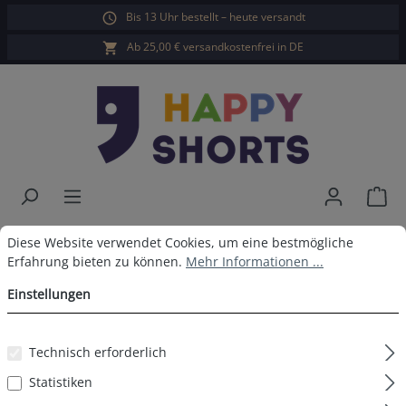
Bis 13 Uhr bestellt – heute versandt
alt springen
Ab 25,00 € versandkostenfrei in DE
War
Happy Shorts Boxershorts Rote
Cookie-Voreinstellungen
Diese Website verwendet Cookies, um eine bestmögliche Erfahrun
Diese Website verwendet Cookies, um eine bestmögliche
Erfahrung bieten zu können.
Mehr Informationen ...
Herzen ohne Baumwollsuspens
Einstellungen
Technisch erforderlich
Bildergalerie überspringen
Statistiken