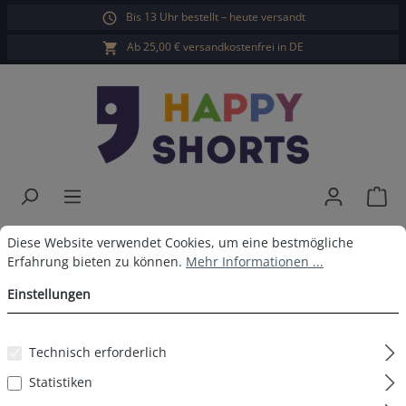
Bis 13 Uhr bestellt – heute versandt
alt springen
Ab 25,00 € versandkostenfrei in DE
War
Happy Shorts Boxershorts
Cookie-Voreinstellungen
Diese Website verwendet Cookies, um eine bestmögliche Erfahrun
Diese Website verwendet Cookies, um eine bestmögliche
Erfahrung bieten zu können.
Mehr Informationen ...
Sneaker ohne Baumwollsuspens
Einstellungen
Technisch erforderlich
Bildergalerie überspringen
Statistiken