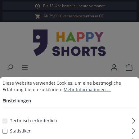
Bis 13 Uhr bestellt – heute versandt
alt springen
Ab 25,00 € versandkostenfrei in DE
War
Happy Shorts Boxershorts
Cookie-Voreinstellungen
Diese Website verwendet Cookies, um eine bestmögliche Erfahrun
Diese Website verwendet Cookies, um eine bestmögliche
Erfahrung bieten zu können.
Mehr Informationen ...
Sneaker ohne Baumwollsuspens
Einstellungen
Technisch erforderlich
Bildergalerie überspringen
Statistiken