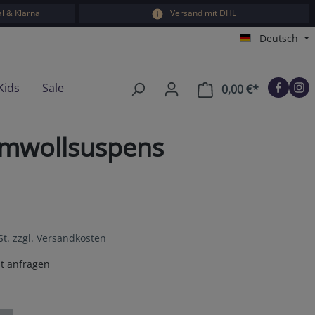
l & Klarna
Versand mit DHL
Deutsch
Kids
Sale
0,00 €*
Warenkorb e
umwollsuspens
St. zzgl. Versandkosten
t anfragen
en