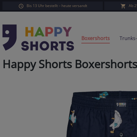
Bis 13 Uhr bestellt – heute versandt
Ab 2
springen
Zur Hauptnavigation springen
Boxershorts
Trunks
Happy Shorts Boxershort
Bildergalerie überspringen