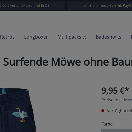
5,00 € versandkostenfrei in DE
Sicher bezahlen mit PayPa
-Retros
Longboxer
Multipacks %
Badeshorts
s Surfende Möwe ohne Ba
9,95 €*
Preise inkl. Mw
Verfügbarkei
auswähl
Farbe