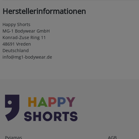
Herstellerinformationen
Happy Shorts
MG-1 Bodywear GmbH
Konrad-Zuse Ring 11
48691 Vreden
Deutschland
info@mg1-bodywear.de
Kategorien
Infos 1
Pyjamas
AGB