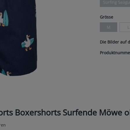
Surfing Seagu
(Diese O
auswäh
Grösse
M
L
(Diese Option 
(
Die Bilder auf 
Produktnumme
orts Boxershorts Surfende Möwe 
ren