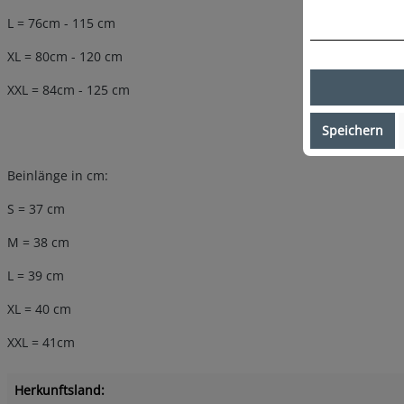
L = 76cm - 115 cm
XL = 80cm - 120 cm
XXL = 84cm - 125 cm
Speichern
Beinlänge in cm:
S = 37 cm
M = 38 cm
L = 39 cm
XL = 40 cm
XXL = 41cm
Herkunftsland: