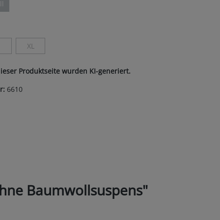
ll
ption ist zurzeit nicht verfügbar.)
len
XL
ist zurzeit nicht verfügbar.)
Diese Option ist zurzeit nicht verfügbar.)
(Diese Option ist zurzeit nicht verfügbar.)
dieser Produktseite wurden KI-generiert.
r:
6610
ohne Baumwollsuspens"