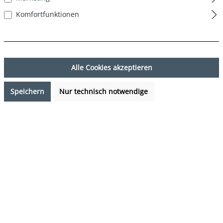
Komfortfunktionen
Alle Cookies akzeptieren
Speichern
Nur technisch notwendige
9,95 €*
Preise inkl. MwSt. zzgl. Versandkosten
Verfügbarkeit anfragen
auswählen
Farbe
Surfing Seagull
(Diese Option ist zurzeit nicht verfügbar.)
auswählen
Grösse