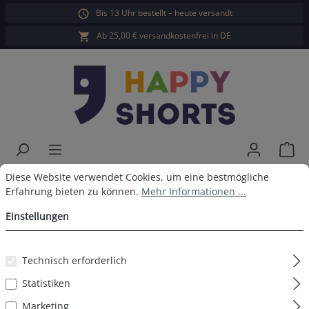
Bis 13 Uhr bestellt – heute versandt
alt springen
Ab 25,00 € versandkostenfrei in DE
War
Cookie-Voreinstellungen
Diese Website verwendet Cookies, um eine bestmögliche Erfahrun
Happy Shorts Boxershorts
Diese Website verwendet Cookies, um eine bestmögliche
Erfahrung bieten zu können.
Mehr Informationen ...
Surfende Möwe ohne
Einstellungen
Baumwollsuspens
Technisch erforderlich
Statistiken
Bildergalerie überspringen
Marketing