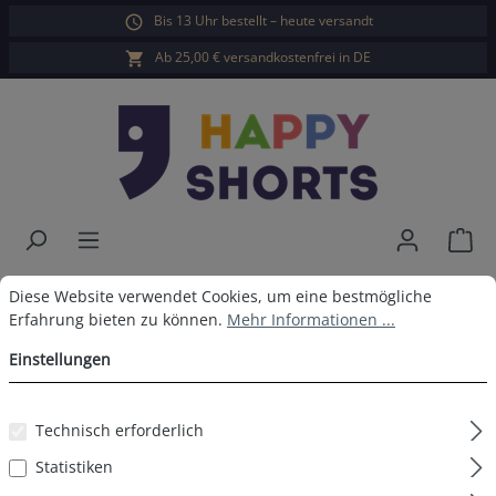
Bis 13 Uhr bestellt – heute versandt
alt springen
Ab 25,00 € versandkostenfrei in DE
War
Happy Shorts Boxershorts
Cookie-Voreinstellungen
Diese Website verwendet Cookies, um eine bestmögliche Erfahrun
Diese Website verwendet Cookies, um eine bestmögliche
Erfahrung bieten zu können.
Mehr Informationen ...
Tropisch ohne Baumwollsuspens
Einstellungen
Technisch erforderlich
Bildergalerie überspringen
Statistiken