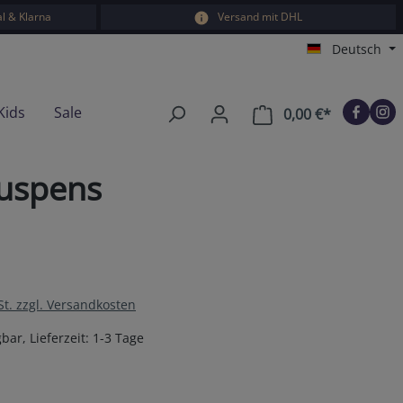
l & Klarna
Versand mit DHL
Deutsch
Kids
Sale
0,00 €*
Warenkorb e
suspens
St. zzgl. Versandkosten
bar, Lieferzeit: 1-3 Tage
en