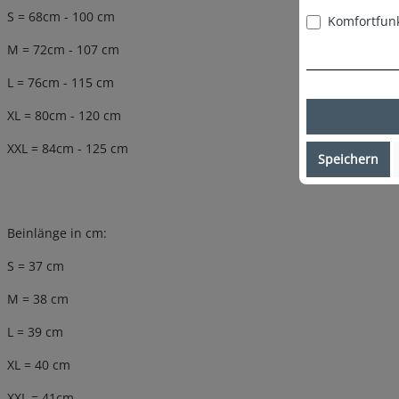
S = 68cm - 100 cm
Komfortfun
M = 72cm - 107 cm
L = 76cm - 115 cm
XL = 80cm - 120 cm
XXL = 84cm - 125 cm
Speichern
Beinlänge in cm:
S = 37 cm
M = 38 cm
L = 39 cm
XL = 40 cm
XXL = 41cm