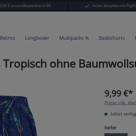
5,00 € versandkostenfrei in DE
Sicher bezahlen mit PayPa
-Retros
Longboxer
Multipacks %
Badeshorts
s Tropisch ohne Baumwoll
9,99 €*
Preise inkl. Mw
Sofort verfüg
auswähl
Farbe