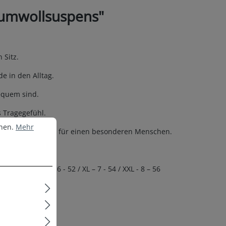
aumwollsuspens"
Sitz.
e in den Alltag.
equem sind.
 Tragegefühl.
nen.
Mehr Informationen ...
nnen.
Mehr
 eine Überraschung für einen besonderen Menschen.
 - 50 / L – 6 - 52 / XL – 7 - 54 / XXL - 8 – 56