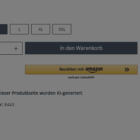
len
M
L
XL
XXL
nzahl: Gib den gewünschten Wert ein od
In den Warenkorb
dieser Produktseite wurden KI-generiert.
r:
8443