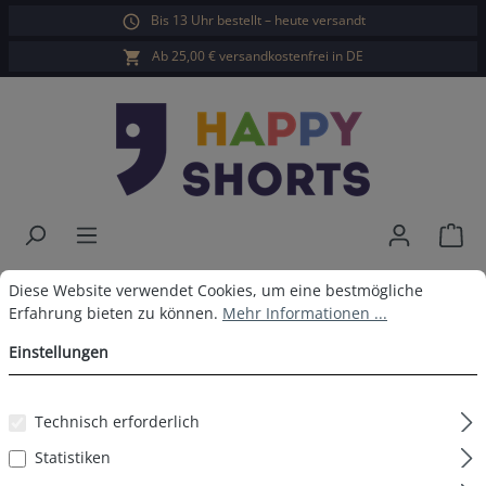
Bis 13 Uhr bestellt – heute versandt
alt springen
Ab 25,00 € versandkostenfrei in DE
War
Happy Shorts Boxershorts
Cookie-Voreinstellungen
Diese Website verwendet Cookies, um eine bestmögliche Erfahrun
Diese Website verwendet Cookies, um eine bestmögliche
Erfahrung bieten zu können.
Mehr Informationen ...
Tropisch ohne Baumwollsuspens
Einstellungen
Technisch erforderlich
Bildergalerie überspringen
Statistiken