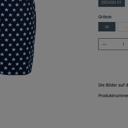
DESIGN 01
auswäh
Grösse
M
L
(
Produkt A
Die Bilder auf 
Produktnumme