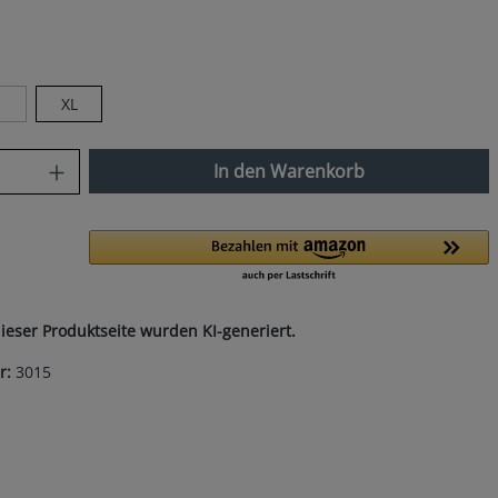
len
XL
Diese Option ist zurzeit nicht verfügbar.)
nzahl: Gib den gewünschten Wert ein od
In den Warenkorb
dieser Produktseite wurden KI-generiert.
r:
3015