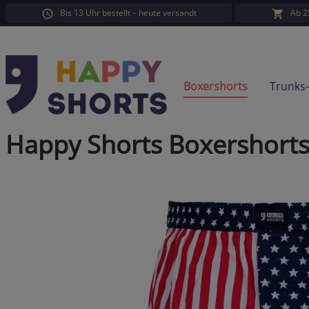
Bis 13 Uhr bestellt – heute versandt
Ab 2
springen
Zur Hauptnavigation springen
Boxershorts
Trunks
Happy Shorts Boxershort
Bildergalerie überspringen