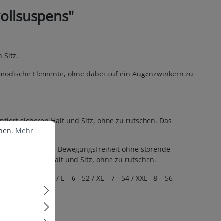
ollsuspens"
Sitz.
 modische Elemente, ohne dabei auf ein Augenzwinkern zu
tiert sicheren Halt und Sitz, ohne zu rutschen. Das
nen.
Mehr Informationen ...
nnen.
Mehr
Tragekomfort und Bewegungsfreiheit ohne störende
tiert sicheren Halt und Sitz, ohne zu rutschen.
M – 5 - 50 / L – 6 - 52 / XL – 7 - 54 / XXL - 8 – 56