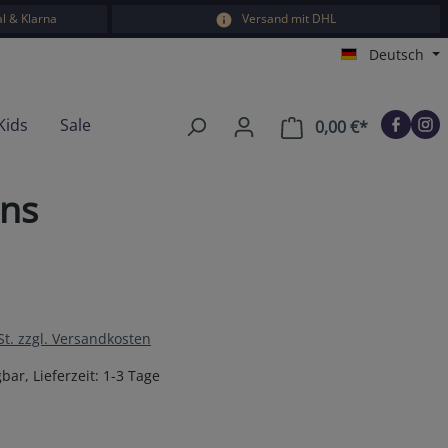
l & Klarna
Versand mit DHL
Deutsch
Kids
Sale
0,00 €*
Warenkorb e
ens
St. zzgl. Versandkosten
bar, Lieferzeit: 1-3 Tage
en