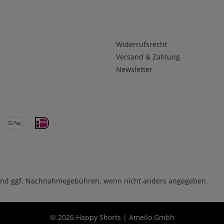
Infos 2
Widerrufsrecht
Versand & Zahlung
Newsletter
nd ggf. Nachnahmegebühren, wenn nicht anders angegeben.
© 2026 Happy Shorts | Ameilo Gmbh