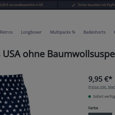
5,00 € versandkostenfrei in DE
Sicher bezahlen mit PayPa
-Retros
Longboxer
Multipacks %
Badeshorts
s USA ohne Baumwollsusp
9,95 €*
Preise inkl. Mw
Sofort verfüg
auswähl
Farbe