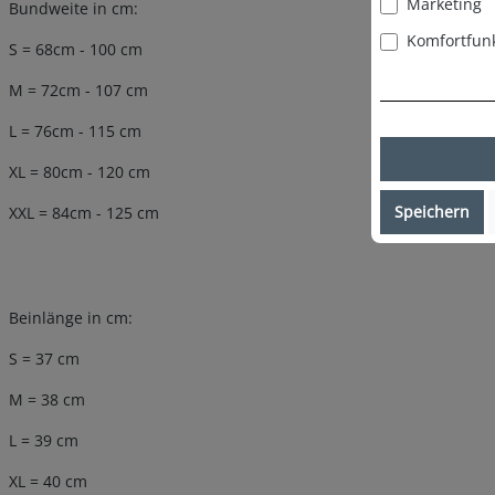
Marketing
Bundweite in cm:
Komfortfun
S = 68cm - 100 cm
M = 72cm - 107 cm
L = 76cm - 115 cm
XL = 80cm - 120 cm
Speichern
XXL = 84cm - 125 cm
Beinlänge in cm:
S = 37 cm
M = 38 cm
L = 39 cm
XL = 40 cm