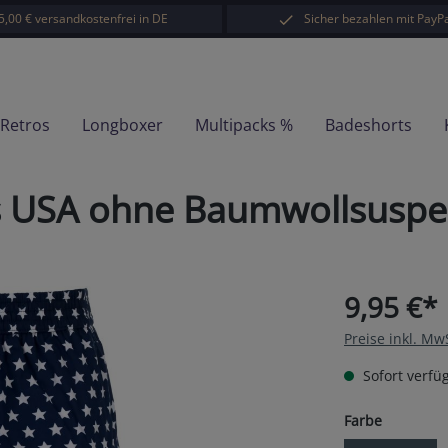
5,00 € versandkostenfrei in DE
Sicher bezahlen mit PayPa
-Retros
Longboxer
Multipacks %
Badeshorts
s USA ohne Baumwollsusp
9,95 €*
Preise inkl. Mw
Sofort verfüg
auswähl
Farbe