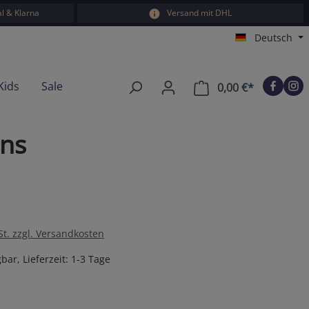
l & Klarna
Versand mit DHL
Deutsch
Kids
Sale
0,00 €*
Warenkorb e
ens
St. zzgl. Versandkosten
bar, Lieferzeit: 1-3 Tage
en