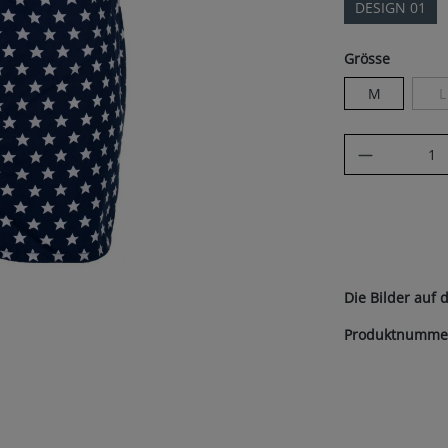
DESIGN 01
auswäh
Grösse
M
L
(
Produkt A
Die Bilder auf 
Produktnumme