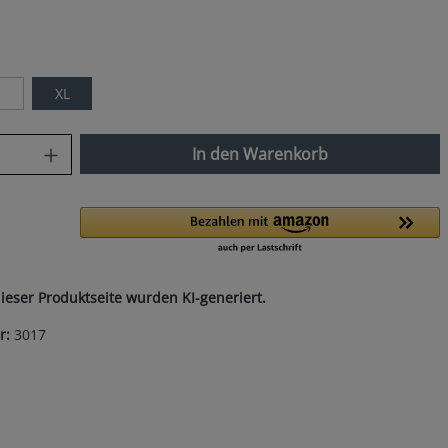
len
XL
Diese Option ist zurzeit nicht verfügbar.)
nzahl: Gib den gewünschten Wert ein od
In den Warenkorb
dieser Produktseite wurden KI-generiert.
r:
3017