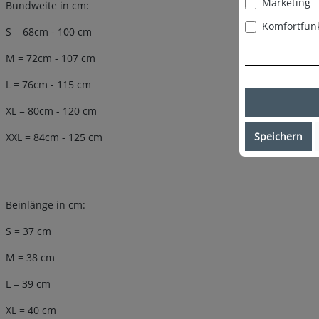
Marketing
Bundweite in cm:
Komfortfun
S = 68cm - 100 cm
M = 72cm - 107 cm
L = 76cm - 115 cm
XL = 80cm - 120 cm
Speichern
XXL = 84cm - 125 cm
Beinlänge in cm:
S = 37 cm
M = 38 cm
L = 39 cm
XL = 40 cm