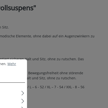
ollsuspens"
Sitz.
 modische Elemente, ohne dabei auf ein Augenzwinkern zu
tiert sicheren Halt und Sitz, ohne zu rutschen. Das
nen.
Mehr Informationen ...
nnen.
Mehr
Tragekomfort und Bewegungsfreiheit ohne störende
tiert sicheren Halt und Sitz, ohne zu rutschen.
M – 5 - 50 / L – 6 - 52 / XL – 7 - 54 / XXL - 8 – 56