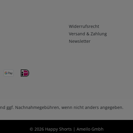
Infos 2
Widerrufsrecht
Versand & Zahlung
Newsletter
nd ggf. Nachnahmegebühren, wenn nicht anders angegeben.
© 2026 Happy Shorts | Ameilo Gmbh