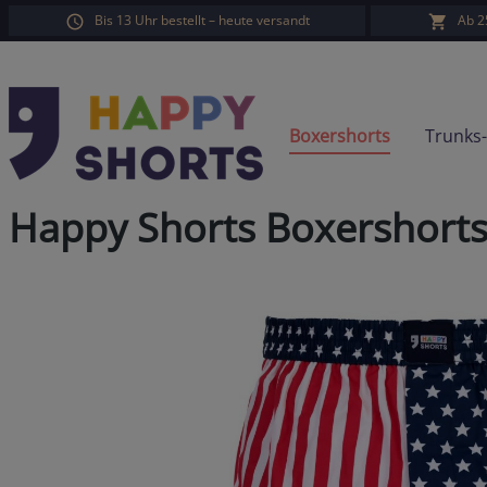
Bis 13 Uhr bestellt – heute versandt
Ab 2
springen
Zur Hauptnavigation springen
Boxershorts
Trunks
Happy Shorts Boxershort
Bildergalerie überspringen