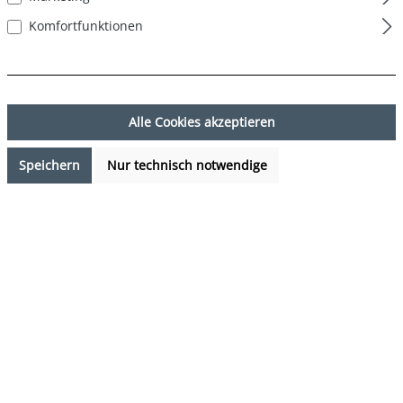
Komfortfunktionen
Alle Cookies akzeptieren
Speichern
Nur technisch notwendige
9,95 €*
Preise inkl. MwSt. zzgl. Versandkosten
Verfügbarkeit anfragen
auswählen
Farbe
Skiing Santa
(Diese Option ist zurzeit nicht verfügbar.)
auswählen
Grösse