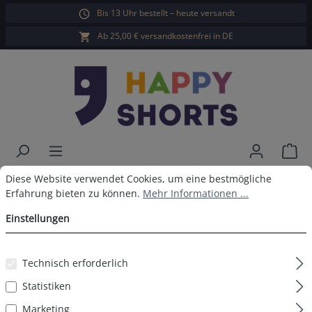
Bis 13 Uhr bestellt – heute versandt
alt springen
Ab 25,00 € versandkostenfrei in DE
War
Cookie-Voreinstellungen
Diese Website verwendet Cookies, um eine bestmögliche Erfahrun
Happy Shorts Boxershorts
Diese Website verwendet Cookies, um eine bestmögliche
Erfahrung bieten zu können.
Mehr Informationen ...
Weihnachtsmann ohne
Einstellungen
Baumwollsuspens
Technisch erforderlich
Statistiken
Bildergalerie überspringen
Marketing