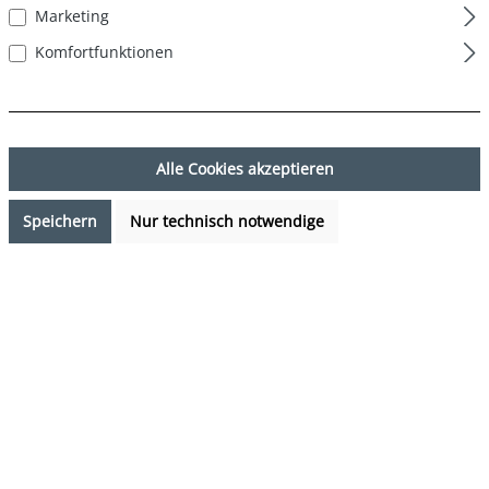
Marketing
Komfortfunktionen
Alle Cookies akzeptieren
Speichern
Nur technisch notwendige
9,95 €*
%
9,99 €*
(0.4% gespart)
Preise inkl. MwSt. zzgl. Versandkosten
Sofort verfügbar, Lieferzeit: 1-3 Tage
auswählen
Farbe
Zitrone - Lemon