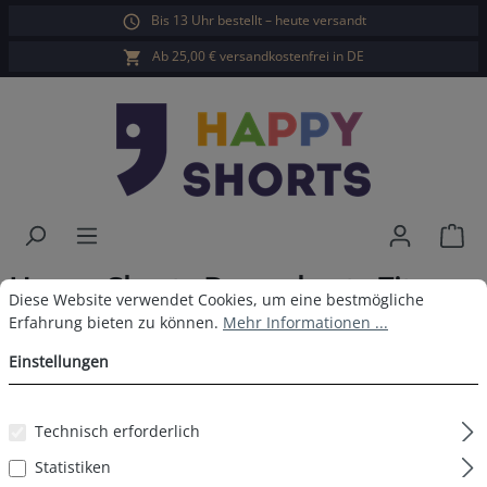
Bis 13 Uhr bestellt – heute versandt
alt springen
Ab 25,00 € versandkostenfrei in DE
War
Happy Shorts Boxershorts Zitrone
Cookie-Voreinstellungen
Diese Website verwendet Cookies, um eine bestmögliche Erfahrun
Diese Website verwendet Cookies, um eine bestmögliche
ohne Baumwollsuspens
Erfahrung bieten zu können.
Mehr Informationen ...
Einstellungen
Technisch erforderlich
Bildergalerie überspringen
Statistiken